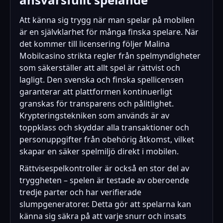
Att känna sig trygg när man spelar på mobilen
är en självklarhet för många finska spelare. När
det kommer till licensering följer Malina
Mobilcasino strikta regler från spelmyndigheter
som säkerställer att allt spel är rättvist och
lagligt. Den svenska och finska spellicensen
garanterar att plattformen kontinuerligt
granskas för transparens och pålitlighet.
Krypteringstekniken som används är av
toppklass och skyddar alla transaktioner och
personuppgifter från obehörig åtkomst, vilket
skapar en säker spelmiljö direkt i mobilen.
Rättvisespelkontroller är också en stor del av
tryggheten – spelen är testade av oberoende
tredje parter och har verifierade
slumpgeneratorer. Detta gör att spelarna kan
känna sig säkra på att varje snurr och insats