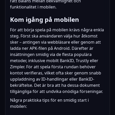
rätt balans mellan bekvämlighet och
funktionalitet i mobilen.
Kom igång på mobilen
För att börja spela på mobilen krävs några enkla
steg. Först ska användaren välja hur åtkomst
sker – antingen via webbläsare eller genom att
ladda ner APK-filen på Android. Därefter är
insättningen smidig via de flesta populära
metoder, inklusive mobilt BankID, Trustly eller
Zimpler. För att spela första rundan behöver
kontot verifieras, vilket ofta sker genom snabb
uppladdning av ID-handlingar eller BankID-
bekräftelse. Det är bra att ha dessa dokument
tillgängliga för att undvika onödiga förseningar.
Några praktiska tips för en smidig start i
mobilen: