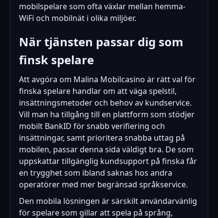
mobilspelare som ofta växlar mellan hemma-
WiFi och mobilnät i olika miljöer.
När tjänsten passar dig som
finsk spelare
Att avgöra om Malina Mobilcasino är rätt val för
finska spelare handlar om att väga spelstil,
insättningsmetoder och behov av kundservice.
Vill man ha tillgång till en plattform som stödjer
mobilt BankID för snabb verifiering och
insättningar, samt prioritera snabba uttag på
mobilen, passar denna sida väldigt bra. De som
uppskattar tillgänglig kundsupport på finska får
en trygghet som ibland saknas hos andra
operatörer med mer begränsad språkservice.
Den mobila lösningen är särskilt användarvänlig
för spelare som gillar att spela på språng,