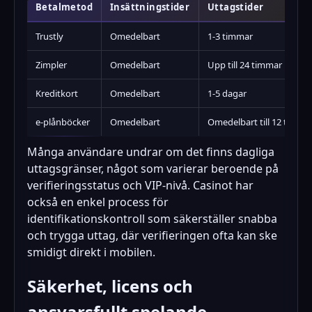
Betalmetod
Insättningstider
Uttagstider
Trustly
Omedelbart
1-3 timmar
Zimpler
Omedelbart
Upp till 24 timmar
Kreditkort
Omedelbart
1-5 dagar
e-plånböcker
Omedelbart
Omedelbart till 12 timma
Många användare undrar om det finns dagliga
uttagsgränser, något som varierar beroende på
verifieringsstatus och VIP-nivå. Casinot har
också en enkel process för
identifikationskontroll som säkerställer snabba
och trygga uttag, där verifieringen ofta kan ske
smidigt direkt i mobilen.
Säkerhet, licens och
ansvarsfullt spelande