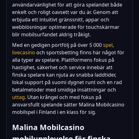
användarvänlighet för att göra spelandet både
enkelt och roligt oavsett var du är. Genom att
erbjuda ett intuitivt gränssnitt, appar och
webblösningar optimerade för touchskärmar
blir mobilsurfandet aldrig tråkigt.
Med en gedigen portfölj på över 5 000
spel
,
livecasino
och sportsbetting finns här något för
alla typer av spelare. Plattformens fokus på
hastighet, säkerhet och service innebär att
finska spelare kan njuta av snabba laddtider,
lokal support på suomi dygnet runt och en rad
betalmetoder med smidiga insättningar och
uttag
. Utan krångel och med fokus på
ansvarsfullt spelande sätter Malina Mobilcasino
mobilspel i Finland i en klass för sig.
Malina Mobilcasino
mobilupplevelse för finska