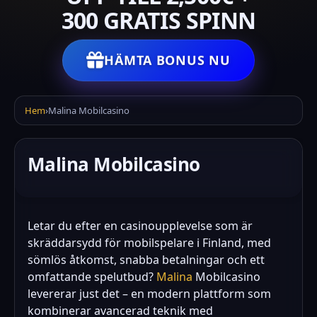
300 GRATIS SPINN
HÄMTA BONUS NU
Hem
›
Malina Mobilcasino
Malina Mobilcasino
Letar du efter en casinoupplevelse som är
skräddarsydd för mobilspelare i Finland, med
sömlös åtkomst, snabba betalningar och ett
omfattande spelutbud?
Malina
Mobilcasino
levererar just det – en modern plattform som
kombinerar avancerad teknik med