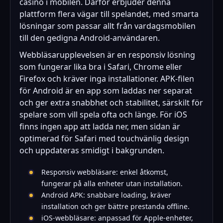
casino i mobilen. Därför erbjuder denna
plattform flera vägar till spelandet, med smarta
lösningar som passar allt från vardagsmobilen
till den gedigna Android-användaren.
Webbläsarupplevelsen är en responsiv lösning
som fungerar lika bra i Safari, Chrome eller
Firefox och kräver inga installationer. APK-filen
för Android är en app som laddas ner separat
och ger extra snabbhet och stabilitet, särskilt för
spelare som vill spela ofta och länge. För iOS
finns ingen app att ladda ner, men sidan är
optimerad för Safari med touchvänlig design
och uppdateras smidigt i bakgrunden.
Responsiv webbläsare: enkel åtkomst,
fungerar på alla enheter utan installation.
Android APK: snabbare loading, kräver
installation och ger bättre prestanda offline.
iOS-webbläsare: anpassad för Apple-enheter,