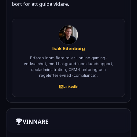
bort för att guida vidare.
Isak Edenborg
Erfaren inom flera roller i online gaming-
verksamhet, med bakgrund inom kundsupport,
speladministration, CRM-hantering och
regelefterlevnad (compliance).
LinkedIn
VINNARE