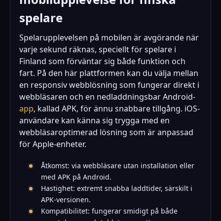
spelare
Spelarupplevelsen på mobilen är avgörande när
varje sekund räknas, speciellt för spelare i
Finland som förväntar sig både funktion och
fart. På den här plattformen kan du välja mellan
en responsiv webblösning som fungerar direkt i
webbläsaren och en nedladdningsbar Android-
app
, kallad APK, för ännu snabbare tillgång. iOS-
användare kan känna sig trygga med en
webbläsaroptimerad lösning som är anpassad
för Apple-enheter.
Åtkomst: via webbläsare utan installation eller
med APK på Android.
Hastighet: extremt snabba laddtider, särskilt i
APK-versionen.
Kompatibilitet: fungerar smidigt på både