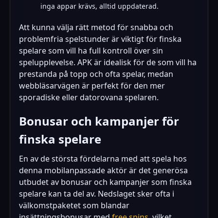
inga appar krävs, alltid uppdaterad.
Att kunna välja rätt metod för snabba och
problemfria spelstunder är viktigt för finska
spelare som vill ha full kontroll över sin
spelupplevelse. APK är idealisk för de som vill ha
prestanda på topp och ofta spelar, medan
webbläsarvägen är perfekt för den mer
sporadiske eller datorovana spelaren.
Bonusar och kampanjer för
finska spelare
En av de största fördelarna med att spela hos
denna mobilanpassade aktör är det generösa
utbudet av bonusar och kampanjer som finska
spelare kan ta del av. Nedslaget sker ofta i
välkomstpaketet som blandar
insättningsbonusar med
free spins
, vilket