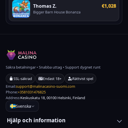
Thomas Z.
€1,028
Bigger Barn House Bonanza
Säkra betalningar • Snabba uttag • Support dygnet runt
Suomi
SSL-säkrad
Endast 18+
Rättvist spel
Svenska
Email:
support@malinacasino-suomi.com
Phone:
+3581031476825
English
Address:
Keskuskatu 18, 00100 Helsinki, Finland
Svenska
Hjälp och information