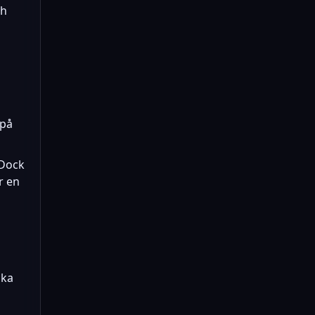
ch
på
 Dock
r en
ska
h