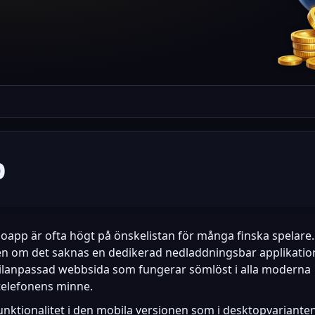
p
inoapp är ofta högt på önskelistan för många finska spelare.
ven om det saknas en dedikerad nedladdningsbar applikatio
obilanpassad webbsida som fungerar sömlöst i alla moderna
 telefonens minne.
nktionalitet i den mobila versionen som i desktopvarianten