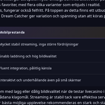
avoriter, med flera olika varianter som erbjuds i realtid.
, fungerar också felfritt. På toppen av detta finns ett utbu
 Dream Catcher ger variation och spänning utan att köras 
Mobilprestanda
Mycket stabil streaming, inga större fördröjningar
Snabb laddning och hög bildkvalitet
Fluent integration, pålitlig känsla
Interaktivt och underhållande även på små skärmar
m med lagg eller dålig bildkvalitet när de testar livecasino i
ådana klagomål. Streaming är stabil tack vare effektiva ser
r bästa möjliga upplevelse rekommenderas en stark och sta