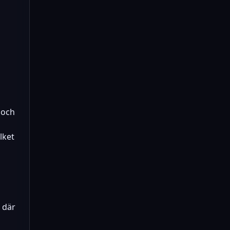
g och
lket
 där