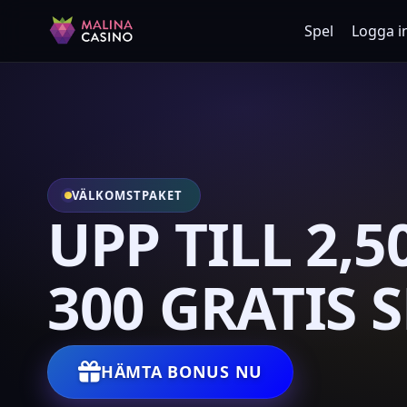
Spel
Logga i
VÄLKOMSTPAKET
UPP TILL 2,5
300 GRATIS 
HÄMTA BONUS NU