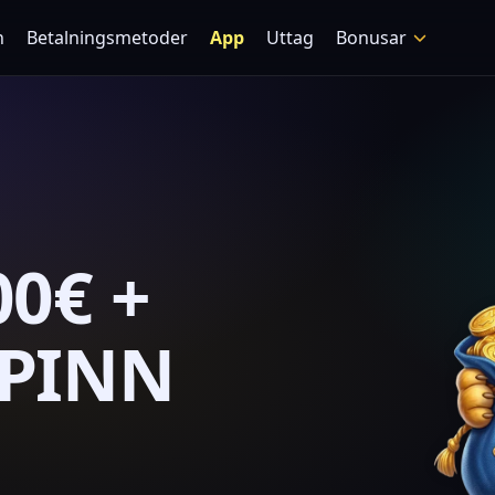
n
Betalningsmetoder
App
Uttag
Bonusar
00€ +
SPINN