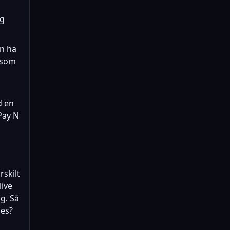
ng
an ha
r som
d en
Pay N
rskilt
live
g. Så
nes?