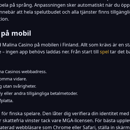
pela på språng. Anpassningen sker automatiskt när du öp
innebär att hela spelutbudet och alla tjänster finns tillgängl
tion.
 på mobil
alina Casino på mobilen i Finland. Allt som krävs är en st
– ingen app behövs laddas ner. Från start till
spel
tar det b
ina Casinos webbadress.
 komma vidare.
g utan svårigheter.
y eller andra tillgängliga betalmetoder.
platta.
för finska spelare. Den låter dig verifiera din identitet med
er skattefria vinster tack vare MGA-licensen. För bästa upple
erad webbläsare som Chrome eller Safari, ställa in skär