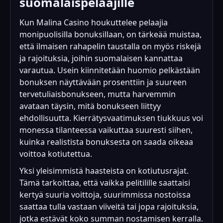
suomalaispelaajille
Kun Malina Casino houkuttelee pelaajia
monipuolisilla bonuksillaan, on tärkeää muistaa,
että ilmaisen rahapelin taustalla on myös riskejä
ja rajoituksia, joihin suomalaisen kannattaa
varautua. Usein kiinnitetään huomio pelkästään
bonuksen näyttävään prosenttiin ja suureen
tervetuliaisbonukseen, mutta harvemmin
avataan täysin, mitä bonukseen liittyy
ehdollisuutta. Kierrätysvaatimuksen tiukkuus voi
monessa tilanteessa vaikuttaa suuresti siihen,
kuinka realistista bonuksesta on saada oikeaa
voittoa kotiutettua.
Yksi yleisimmistä haasteista on kotiutusrajat.
Tämä tarkoittaa, että vaikka pelitilille saattaisi
kertyä suuria voittoja, suurimmissa nostoissa
saattaa tulla vastaan viiveitä tai jopa rajoituksia,
jotka estävät koko summan nostamisen kerralla.