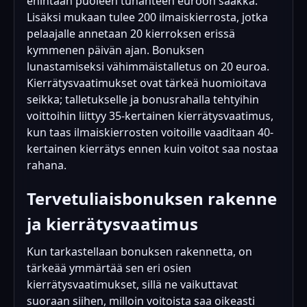
enintään puoleen tuhanteen euroon saakka.
Lisäksi mukaan tulee 200 ilmaiskierrosta, jotka
pelaajalle annetaan 20 kierroksen erissä
kymmenen päivän ajan. Bonuksen
lunastamiseksi vähimmäistalletus on 20 euroa.
Kierrätysvaatimukset ovat tärkeä huomioitava
seikka; talletukselle ja bonusrahalla tehtyihin
voittoihin liittyy 35-kertainen kierrätysvaatimus,
kun taas ilmaiskierrosten voitoille vaaditaan 40-
kertainen kierrätys ennen kuin voitot saa nostaa
rahana.
Tervetuliaisbonuksen rakenne
ja kierrätysvaatimus
Kun tarkastellaan bonuksen rakennetta, on
tärkeää ymmärtää sen eri osien
kierrätysvaatimukset, sillä ne vaikuttavat
suoraan siihen, milloin voitoista saa oikeasti