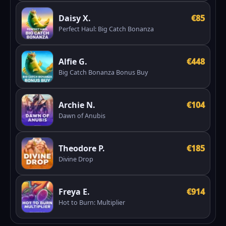
Daisy X.
€85
Perfect Haul: Big Catch Bonanza
Alfie G.
€448
Big Catch Bonanza Bonus Buy
Archie N.
€104
Dawn of Anubis
Theodore P.
€185
Divine Drop
Freya E.
€914
Hot to Burn: Multiplier