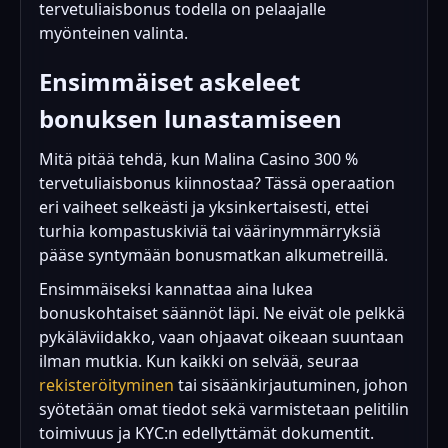
tervetuliaisbonus todella on pelaajalle
myönteinen valinta.
Ensimmäiset askeleet
bonuksen lunastamiseen
Mitä pitää tehdä, kun Malina Casino 300 %
tervetuliaisbonus kiinnostaa? Tässä operaation
eri vaiheet selkeästi ja yksinkertaisesti, ettei
turhia kompastuskiviä tai väärinymmärryksiä
pääse syntymään bonusmatkan alkumetreillä.
Ensimmäiseksi kannattaa aina lukea
bonuskohtaiset säännöt läpi. Ne eivät ole pelkkä
pykäläviidakko, vaan ohjaavat oikeaan suuntaan
ilman mutkia. Kun kaikki on selvää, seuraa
rekisteröityminen
tai sisäänkirjautuminen, johon
syötetään omat tiedot sekä varmistetaan pelitilin
toimivuus ja KYC:n edellyttämät dokumentit.