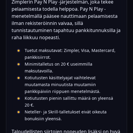
Zimplerin Pay N Play -järjestelmän, joka tekee
pelaamisesta todella helppoa. Pay N Play -
menetelmällä pääsee nauttimaan pelaamisesta
ilman rekisteröinnin vaivaa, sillä
tunnistautuminen tapahtuu pankkitunnuksilla ja
raha liikkuu nopeasti.
Tuetut maksutavat: Zimpler, Visa, Mastercard,
pankkisiirrot.
Minimitalletus on 20 € useimmilla
maksutavoilla.
Kotiutusten käsittelyajat vaihtelevat
muutamasta minuutista muutamiin
pankkipäiviin riippuen menetelmästä.
Kotiutusten pienin sallittu määrä on yleensä
20 €.
Neteller- ja Skrill-talletukset eivät oikeuta
bonuksiin yleensä.
Taloudellisten siirtojen nopeuden lisäksi on hyvä