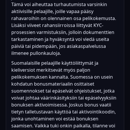
Tämä voi aiheuttaa turhautumista varsinkin
aktiivisille pelaajille, joille vapaa pääsy
rahavaroihin on olennainen osa pelikokemusta.
Lisäksi viiveet rahansiirroissa liittyvät KYC-
prosessien varmistuksiin, jolloin dokumenttien
tarkastaminen ja hyväksyntä voi viedä useita
päiviä tai pidempään, jos asiakaspalvelussa
ilmenee pullonkauloja.
Suomalaisille pelaajille käyttöliittymät ja
kieliversiot merkitsevät myös paljon
pelikokemuksen kannalta. Suomessa on usein
kohdatun bonusmateriaalin osittaiset
suomennokset tai epäselvät ohjeistukset, jotka
voivat johtaa väärinkäsityksiin tai epäselvyyksiin
bonuksen aktivoimisessa. Joskus bonus vaatii
tietyn talletustavan käyttöä tai aktivointikoodin,
jonka unohtaminen voi estää bonuksen
saamisen. Vaikka tuki onkin paikalla, tilanne voi