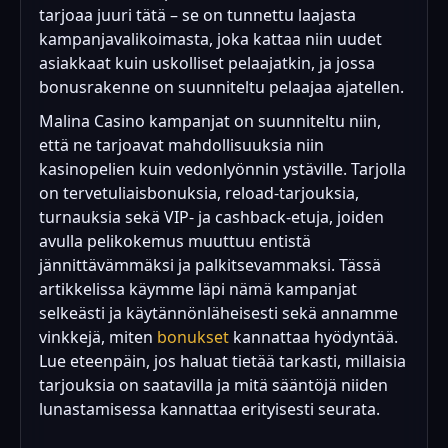
tarjoaa juuri tätä – se on tunnettu laajasta
kampanjavalikoimasta, joka kattaa niin uudet
asiakkaat kuin uskolliset pelaajatkin, ja jossa
bonusrakenne on suunniteltu pelaajaa ajatellen.
Malina Casino kampanjat on suunniteltu niin,
että ne tarjoavat mahdollisuuksia niin
kasinopelien kuin vedonlyönnin ystäville. Tarjolla
on tervetuliaisbonuksia, reload-tarjouksia,
turnauksia sekä VIP- ja cashback-etuja, joiden
avulla pelikokemus muuttuu entistä
jännittävämmäksi ja palkitsevammaksi. Tässä
artikkelissa käymme läpi nämä kampanjat
selkeästi ja käytännönläheisesti sekä annamme
vinkkejä, miten
bonukset
kannattaa hyödyntää.
Lue eteenpäin, jos haluat tietää tarkasti, millaisia
tarjouksia on saatavilla ja mitä sääntöjä niiden
lunastamisessa kannattaa erityisesti seurata.