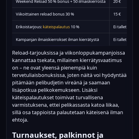
Weekend Reload 50 % bonus + 50 ilmaiskierrosta
20 €
Viikoittainen reload bonus 30 %
15 €
Erikoistarjous:
käteispalautus
10 %
Ei talletusta
Kampanjan ilmaiskierrokset ilman kierrätystä
Ei talletusta
Reload-tarjouksissa ja viikonloppukampanjoissa
kannattaa tsekata, millainen kierrätysvaatimus
on – ne ovat yleensä pienempiä kuin
tervetuliaisbonuksissa, joten näitä voi hyödyntää
pitämään pelibudjetin vireänä ja saamaan
lisäpotkua pelikokemukseen. Lisäksi
käteispalautukset toimivat turvallisena
varmistuksena, ettei pelikassasta katoa liikaa,
sillä osa tappioista palautetaan käteisenä ilman
ehtoja.
Turnaukset, palkinnot ja