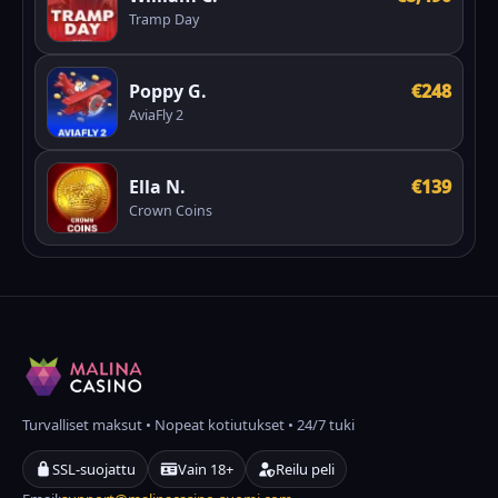
Tramp Day
Poppy G.
€248
AviaFly 2
Ella N.
€139
Crown Coins
Turvalliset maksut • Nopeat kotiutukset • 24/7 tuki
Suomi
SSL-suojattu
Vain 18+
Reilu peli
Svenska