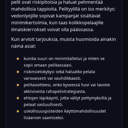
pelit ovat riskipitoisia ja haluat pehmentää
mahdollisia tappioita. Pelityylillä on iso merkitys:
vedonlyöjille sopivat kampanjat sisältävät
minimikertoimia, kun taas kolikkopelaajille
ilmaiskierrokset voivat olla pääosassa.
Kun arvioit tarjouksia, muista huomioida ainakin
nämä asiat:
kuinka suuri on minimitalletus ja miten se
sopii omaan pelikassaasi.
riskinsietokykysi sekä haluatko pelata
varovaisesti vai vauhdikkaasti.
pelitavoitteesi, onko kyseessä huvi vai tavoite
aktiivisesta rahapelistrategiasta.
ehtojen läpikäynti, jotta vältyt pettymyksiltä ja
pelaat vastuullisesti.
uskollisuuspisteiden käyttömahdollisuudet
lisäarvon saamiseksi.