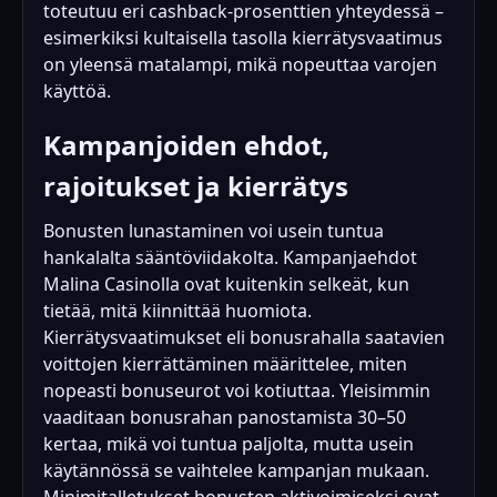
toteutuu eri cashback-prosenttien yhteydessä –
esimerkiksi kultaisella tasolla kierrätysvaatimus
on yleensä matalampi, mikä nopeuttaa varojen
käyttöä.
Kampanjoiden ehdot,
rajoitukset ja kierrätys
Bonusten lunastaminen voi usein tuntua
hankalalta sääntöviidakolta. Kampanjaehdot
Malina Casinolla ovat kuitenkin selkeät, kun
tietää, mitä kiinnittää huomiota.
Kierrätysvaatimukset eli bonusrahalla saatavien
voittojen kierrättäminen määrittelee, miten
nopeasti bonuseurot voi kotiuttaa. Yleisimmin
vaaditaan bonusrahan panostamista 30–50
kertaa, mikä voi tuntua paljolta, mutta usein
käytännössä se vaihtelee kampanjan mukaan.
Minimitalletukset bonusten aktivoimiseksi ovat